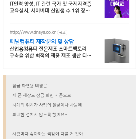
26 가을학기 신편입생
IT인력 양성, IT 관련 국가 및 국제자격증
교육실시, 사이버대 신입생 수 1위 장학
금 지급 1위, 학사 석사 박사 온라인복수
학위까지
http://www.dnsys.co.kr
광고
패널컴퓨터 제작문의 및 상담
산업용컴퓨터 전문제조 스마트팩토리
구축을 위한 최적의 제품 제조 생산 디앤
시스
잠금 화면용 배경은
제 폰 해상도 잠금 화면 기준으로
시계의 위치가 사람의 얼굴이나 사물에
최대한 겹치지 않도록 했어요~
사람마다 좋아하는 색감이 다를 거 같아