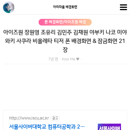
아리따움 배경화면
폰 배경화면/아이즈원 배경
아이즈원 장원영 조유리 김민주 김채원 야부키 나코 미야
와키 사쿠라 비올레타 티저 폰 배경화면 & 잠금화면 21
장
7년 전
·
Kiss Me ♥
·
http://www.iscu.ac.kr
광고
서울사이버대학교 컴퓨터공학과 20