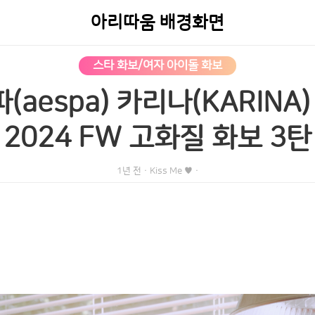
아리따움 배경화면
스타 화보/여자 아이돌 화보
파(aespa) 카리나(KARIN
2024 FW 고화질 화보 3탄
1년 전
·
Kiss Me ♥
·