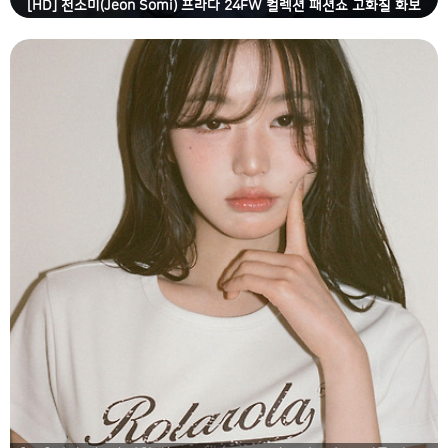
[HD] 전소미(Jeon Somi) 프라다 24FW 컬렉션 패션쇼 고화질 화보