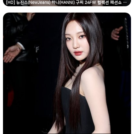
[HD] 뉴진스(NewJeans) 하니(HANNI) 구찌 24FW 컬렉션 패션쇼 고화질 화보