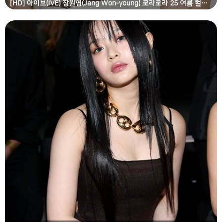
[HD] 아이브(IVE) 장원영(Jang Won-young) 로라로라 25 여름 컬렉션 고화질 화보