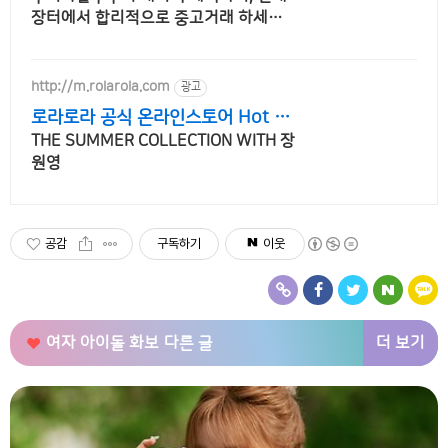
장터에서 합리적으로 중고거래 하세요
전국 각지에서 올라오는 전국구 최다 상
품 매일 10만 개 이상의 신규 상품 업로
드
http://m.rolarola.com
광고
로라로라 공식 온라인스토어 Hot Su
mmer Pick
THE SUMMER COLLECTION WITH 장
원영
공감
구독하기
이웃
더 보기
여자 아이돌 화보
다른 글