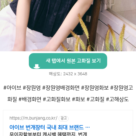
새 탭에서 원본 고화질 보기
해상도: 2432 x 3648
#아이브 #장원영 #장원영배경화면 #장원영화보 #장원영고
화질 #배경화면 #고화질화보 #화보 #고화질 #고해상도
https://m.bunjang.co.kr/
광고
아이브 번개장터 국내 최대 브랜드 중
고거래
무이자할부부터 캐시백 혜택까지, 번개