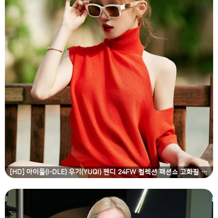
[HD] 아이들(I-DLE) 우기(YUQI) 펜디 24FW 컬렉션 패션쇼 고화질 화보