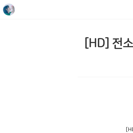
[HD] 전
[H