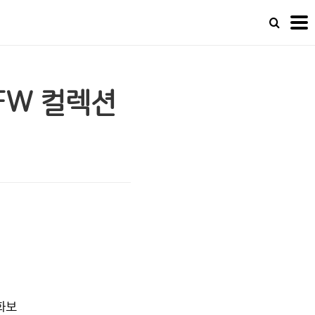
4FW 컬렉션
 화보