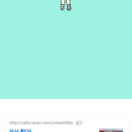
http://cafe.naver.com/wheel09bs
광고