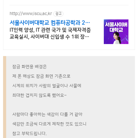
http://www.iscu.ac.kr
광고
서울사이버대학교 컴퓨터공학과 20
26 가을학기 신편입생
IT인력 양성, IT 관련 국가 및 국제자격증
교육실시, 사이버대 신입생 수 1위 장학
금 지급 1위, 학사 석사 박사 온라인복수
학위까지
잠금 화면용 배경은
제 폰 해상도 잠금 화면 기준으로
시계의 위치가 사람의 얼굴이나 사물에
최대한 겹치지 않도록 했어요~
사람마다 좋아하는 색감이 다를 거 같아
색감만 조금씩 다르게 제작한 것도 있으니
참고 부탁드립니다.