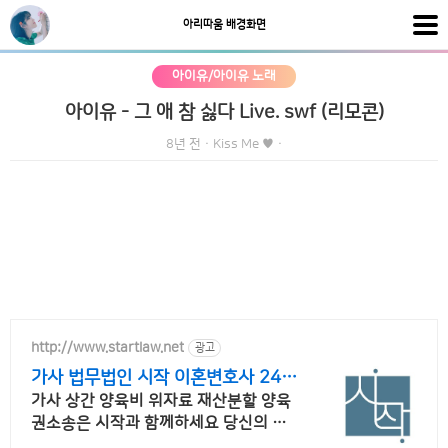
아리따움 배경화면
아이유/아이유 노래
아이유 - 그 애 참 싫다 Live. swf (리모콘)
8년 전
·
Kiss Me ♥
·
http://www.startlaw.net
광고
가사 법무법인 시작 이혼변호사 24시
간 비밀상담
가사 상간 양육비 위자료 재산분할 양육
권소송은 시작과 함께하세요 당신의 정
당한 시작을 도와드립니다.