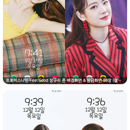
프로미스나인 Feel Good 장규리 폰 배경화면 & 잠금화면 58장 (갤럭시 노트8, 노트9, S8, S9)