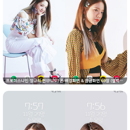
프로미스나인 장규리 펀!(FUN!) 폰 배경화면 & 잠금화면 69장 (갤럭시 노트8, 노트9, S8, S9)