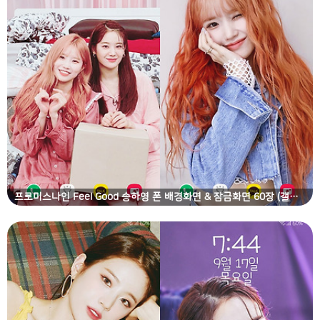
프로미스나인 Feel Good 송하영 폰 배경화면 & 잠금화면 60장 (갤럭시 노트8, 노트9, S8, S9)