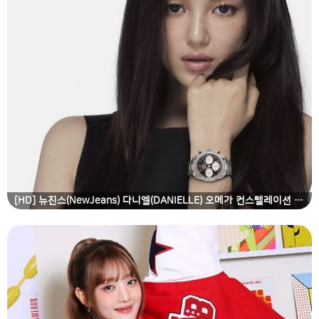
[HD] 뉴진스(NewJeans) 다니엘(DANIELLE) 오메가 컨스텔레이션 & 스피드마스터 고화질 화보