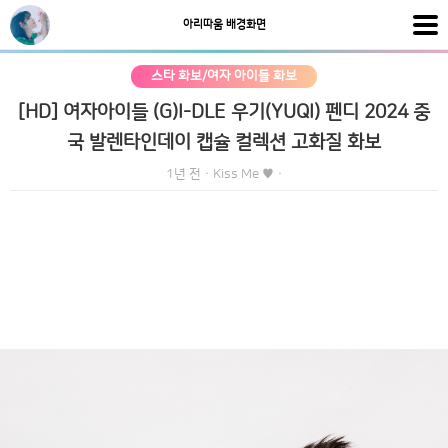
아리따움 배경화면
스타 화보/여자 아이돌 화보
[HD] 여자아이들 (G)I-DLE 우기(YUQI) 펜디 2024 중
국 발렌타인데이 캡슐 컬렉션 고화질 화보
1년 전
·
Kiss Me ♥
·