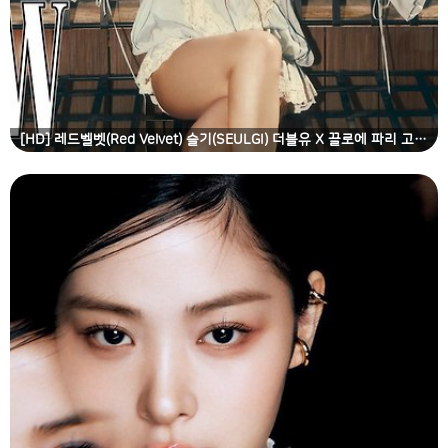
[HD] 레드벨벳(Red Velvet) 슬기(SEULGI) 더블유 X 끌로에 파리 고화질 화보