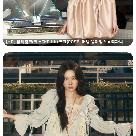
[HD] 블랙핑크(BLACKPINK) 로제(ROSÉ) 퍼렐 윌리엄스 x 티파니앤코 타이탄 컬렉션 론칭행사 고화질 화보