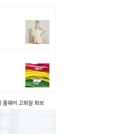
 피케 홈웨어 고화질 화보