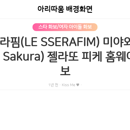
아리따움 배경화면
스타 화보/여자 아이돌 화보
세라핌(LE SSERAFIM) 미
ki Sakura) 젤라또 피케 홈
보
1년 전
·
Kiss Me ♥
·