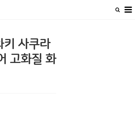
야와키 사쿠라
웨어 고화질 화