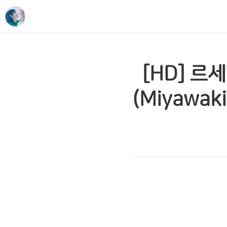
[HD] 르
(Miyawa