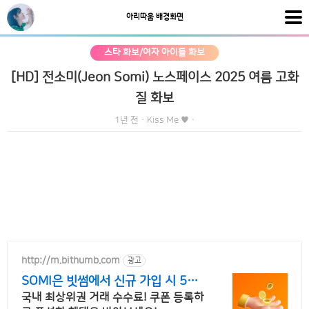
아리따움 배경화면
스타 화보/여자 아이돌 화보
[HD] 전소미(Jeon Somi) 노스페이스 2025 여름 고화
질 화보
1년 전
·
Kiss Me ♥
·
http://m.bithumb.com
광고
SOMI은 빗썸에서 신규 가입 시 5만
원 혜택
국내 최상위권 거래 수수료! 쿠폰 등록하