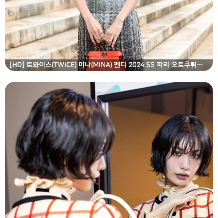
[HD] 트와이스(TWICE) 미나(MINA) 펜디 2024 SS 파리 오트쿠튀르 컬렉션 고화질 화보