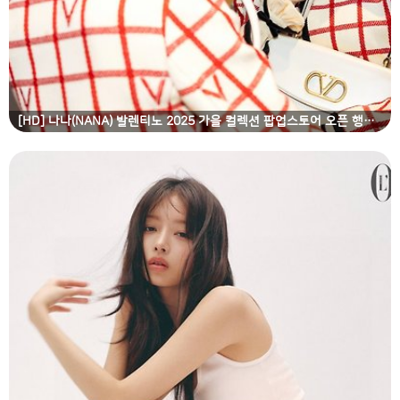
[HD] 나나(NANA) 발렌티노 2025 가을 컬렉션 팝업스토어 오픈 행사 고화질 화보