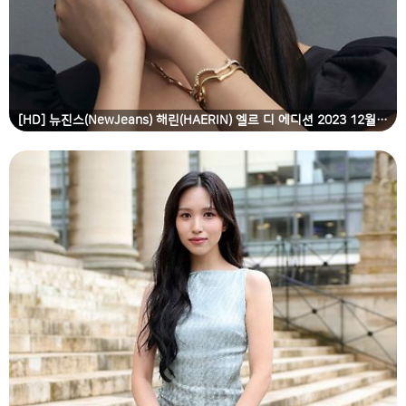
[HD] 뉴진스(NewJeans) 해린(HAERIN) 엘르 디 에디션 2023 12월호 고화질 화보