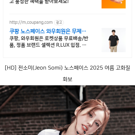
고 풍성한 혜택을 받아보세요!
http://m.coupang.com
광고
쿠팡 노스페이스 와우회원은 무제한
무료배송
쿠팡, 와우회원은 로켓상품 무료배송/반
품, 정품 브랜드 셀렉션 R.LUX 입점. 꼭
필요한 제품은 쿠팡에서 더 저렴하게, 로
켓배송으로 더 빠르게!
[HD] 전소미(Jeon Somi) 노스페이스 2025 여름 고화질
화보