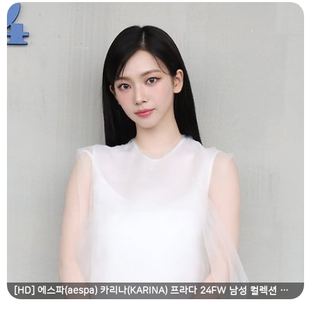
[HD] 에스파(aespa) 카리나(KARINA) 프라다 24FW 남성 컬렉션 패션쇼 고화질 화보