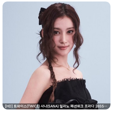
[HD] 트와이스(TWICE) 사나(SANA) 밀라노 패션위크 프라다 26SS 남성복 패션쇼 고화질 화보