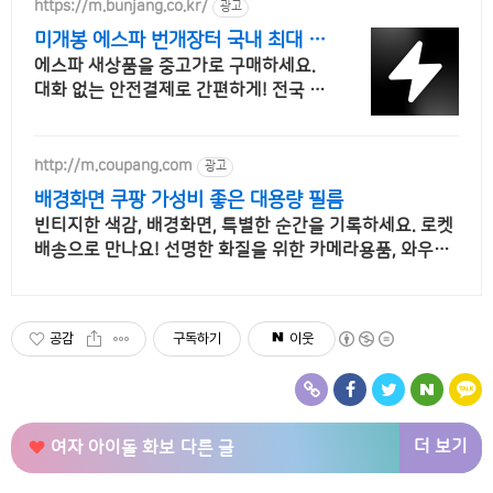
https://m.bunjang.co.kr/
광고
미개봉 에스파 번개장터 국내 최대 브
랜드 중고거래
에스파 새상품을 중고가로 구매하세요.
대화 없는 안전결제로 간편하게! 전국 각
지에서 올라오는 전국구 최다 상품 매일
10만 개 이상의 신규 상품 업로드
http://m.coupang.com
광고
배경화면 쿠팡 가성비 좋은 대용량 필름
빈티지한 색감, 배경화면, 특별한 순간을 기록하세요. 로켓
배송으로 만나요! 선명한 화질을 위한 카메라용품, 와우회
원 무제한 무료배송으로 편리하게!
공감
구독하기
이웃
더 보기
여자 아이돌 화보
다른 글