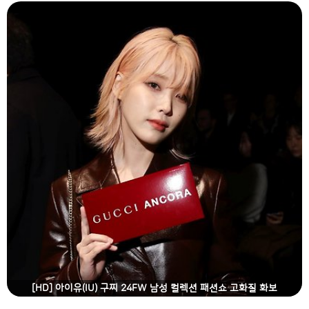
[HD] 아이유(IU) 구찌 24FW 남성 컬렉션 패션쇼 고화질 화보