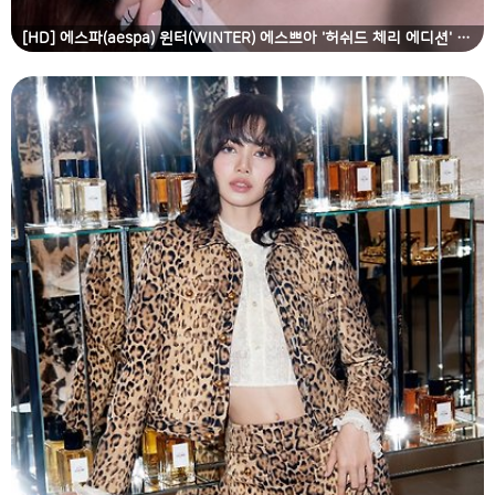
[HD] 에스파(aespa) 윈터(WINTER) 에스쁘아 '허쉬드 체리 에디션' 캠페인 고화질 화보