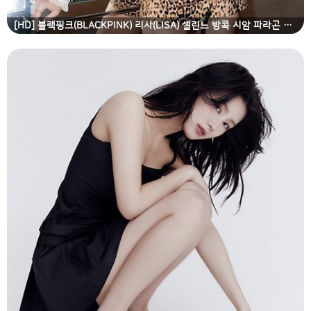
[HD] 블랙핑크(BLACKPINK) 리사(LISA) 셀린느 방콕 시암 파라곤 매장 오픈 행사 고화질 화보