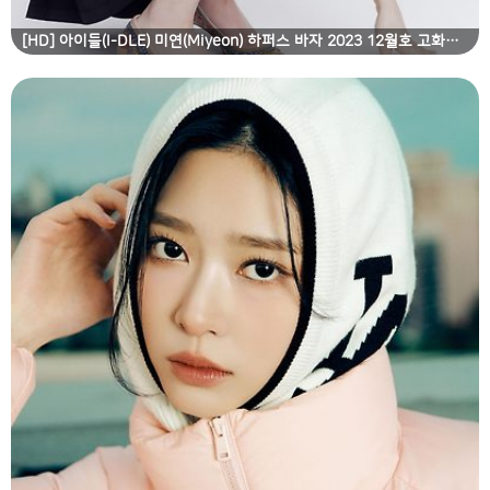
[HD] 아이들(I-DLE) 미연(Miyeon) 하퍼스 바자 2023 12월호 고화질 화보