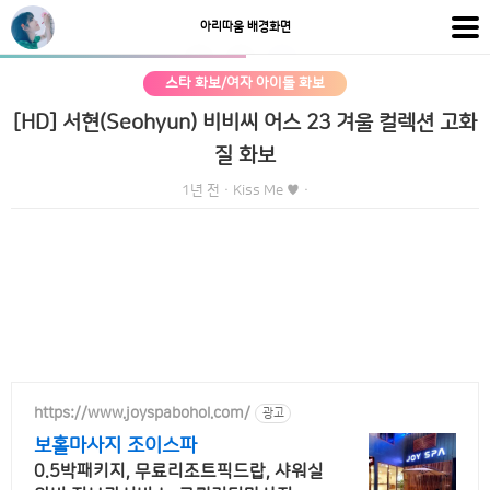
아리따움 배경화면
스타 화보/여자 아이돌 화보
[HD] 서현(Seohyun) 비비씨 어스 23 겨울 컬렉션 고화
질 화보
1년 전
·
Kiss Me ♥
·
https://www.joyspabohol.com/
광고
보홀마사지 조이스파
0.5박패키지, 무료리조트픽드랍, 샤워실