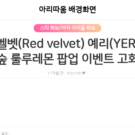
아리따움 배경화면
스타 화보/여자 아이돌 화보
벨벳(Red velvet) 예리(YE
숲 룰루레몬 팝업 이벤트 고
11개월 전
·
Kiss Me ♥
·
광고