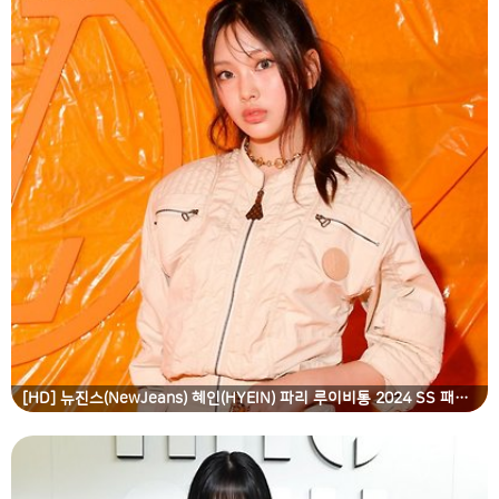
[HD] 뉴진스(NewJeans) 혜인(HYEIN) 파리 루이비통 2024 SS 패션쇼 고화질 화보