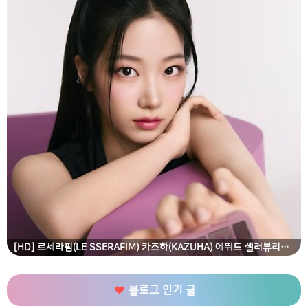
[HD] 르세라핌(LE SSERAFIM) 카즈하(KAZUHA) 에뛰드 셀러뷰리티 컬렉션 고화질 화보
블로그 인기 글