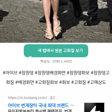
새 탭에서 원본 고화질 보기
해상도: 3280 x 4920
#아이브 #장원영 #장원영배경화면 #장원영화보 #장원영고
화질 #배경화면 #고화질화보 #화보 #고화질 #고해상도
https://m.bunjang.co.kr/
광고
아이브 번개장터 국내 최대 브랜드 중
고거래
무이자할부부터 캐시백 혜택까지, 번개