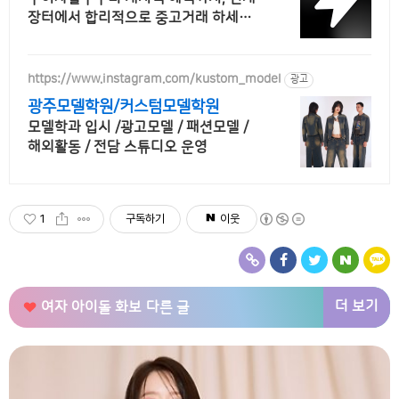
장터에서 합리적으로 중고거래 하세요
전국 각지에서 올라오는 전국구 최다 상
품 매일 10만 개 이상의 신규 상품 업로
드
https://www.instagram.com/kustom_model
광고
광주모델학원/커스텀모델학원
모델학과 입시 /광고모델 / 패션모델 /
해외활동 / 전담 스튜디오 운영
1
구독하기
이웃
더 보기
여자 아이돌 화보
다른 글