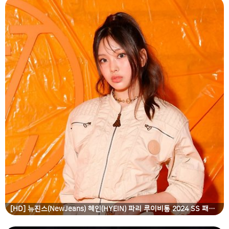
[HD] 뉴진스(NewJeans) 혜인(HYEIN) 파리 루이비통 2024 SS 패션쇼 고화질 화보