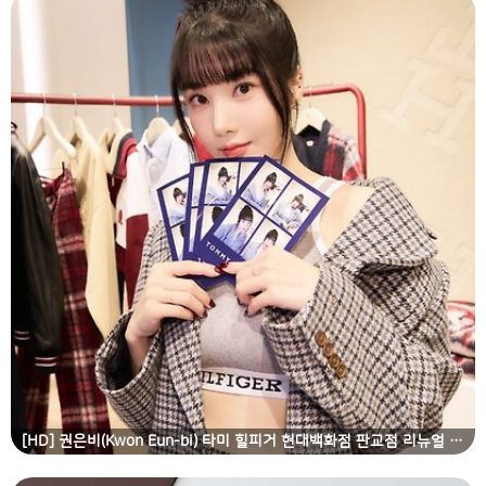
[HD] 권은비(Kwon Eun-bi) 타미 힐피거 현대백화점 판교점 리뉴얼 오픈 기념 행사 고화질 화보