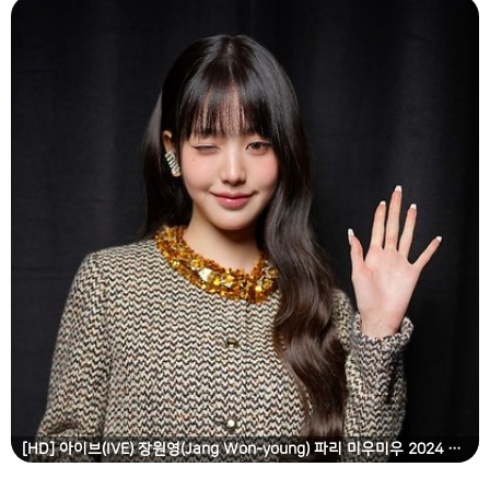
[HD] 아이브(IVE) 장원영(Jang Won-young) 파리 미우미우 2024 SS 패션쇼 고화질 화보