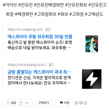
#아이브 #안유진 #안유진배경화면 #안유진화보 #안유진고
화질 #배경화면 #고화질화보 #화보 #고화질 #고해상도
http://m.coupang.com
광고
에스콰이어 쿠팡 와우회원 30일 반품
푹신하고 발 편한 에스콰이어 슈즈! 로켓
배송으로 내일 받아보세요. 와우회원 무
료배송, 30일 반품! 발 편한 여성화를 쿠
팡에서 경험하세요.
https://m.bunjang.co.kr/
광고
금방 품절되는 에스콰이어 국내 최대
브랜드 중고거래
컨디션은 신상, 가격은 합리적으로 번개
장터에서 만나보세요! 전국 각지에서 올
라오는 전국구 최다 상품 매일 10만 개
이상의 신규 상품 업로드
공감
구독하기
이웃