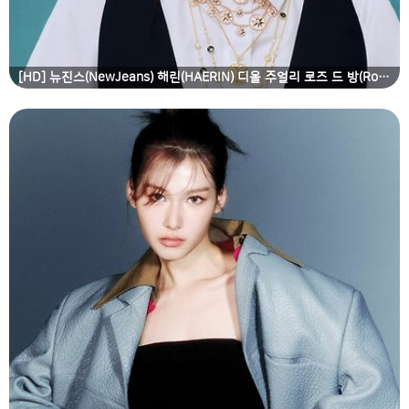
[HD] 뉴진스(NewJeans) 해린(HAERIN) 디올 주얼리 로즈 드 방(Rose des Vents) 라인 2탄 고화질 화보