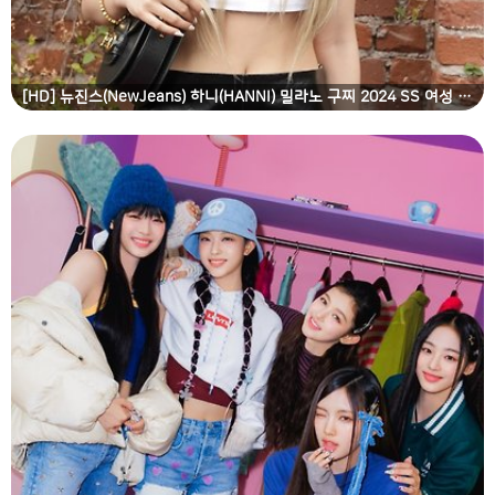
[HD] 뉴진스(NewJeans) 하니(HANNI) 밀라노 구찌 2024 SS 여성 패션쇼 고화질 화보