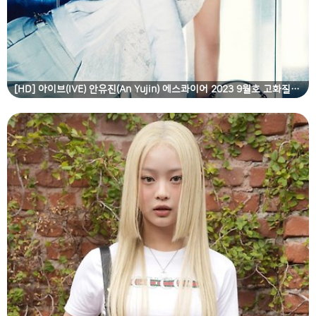
[HD] 아이브(IVE) 안유진(An Yujin) 에스콰이어 2023 9월호 고화질 화보