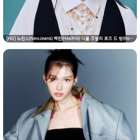
[HD] 뉴진스(NewJeans) 해린(HAERIN) 디올 주얼리 로즈 드 방(Rose des Vents) 라인 2탄 고화질 화보