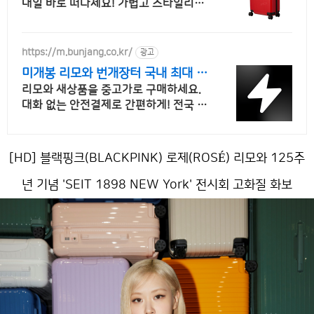
내일 바로 떠나세요! 가볍고 스타일리시
한 여행! 30일 안심 반품으로 걱정 없이.
https://m.bunjang.co.kr/
광고
미개봉 리모와 번개장터 국내 최대 브
랜드 중고거래
리모와 새상품을 중고가로 구매하세요.
대화 없는 안전결제로 간편하게! 전국 각
지에서 올라오는 전국구 최다 상품 매일
10만 개 이상의 신규 상품 업로드
[HD] 블랙핑크(BLACKPINK) 로제(ROSÉ) 리모와 125주
년 기념 'SEIT 1898 NEW York' 전시회 고화질 화보