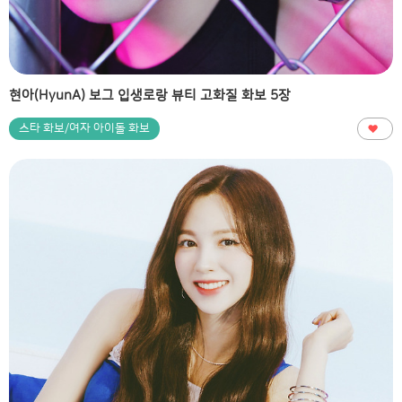
현아(HyunA) 보그 입생로랑 뷰티 고화질 화보 5장
스타 화보/여자 아이돌 화보