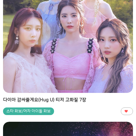
다이아 감싸줄게요(Hug U) 티저 고화질 7장
스타 화보/여자 아이돌 화보