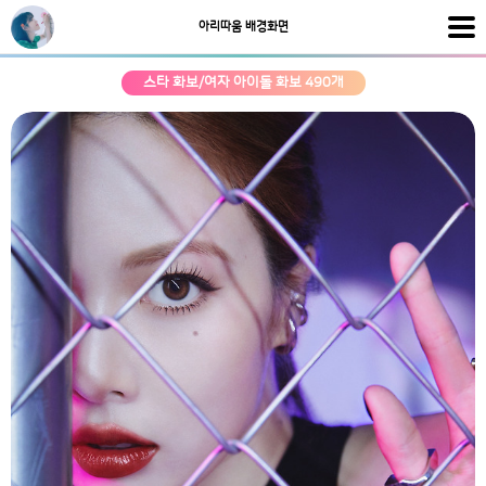
아리따움 배경화면
스타 화보/여자 아이돌 화보 490개