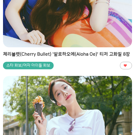
체리블렛(Cherry Bullet) '알로하오에(Aloha Oe)' 티저 고화질 8장
스타 화보/여자 아이돌 화보