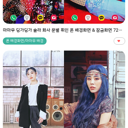
마마무 딩가딩가 솔라 화사 문별 휘인 폰 배경화면 & 잠금화면 72장 (갤럭시 노트8, 노트9, S8, S9)
폰 배경화면/마마무 배경