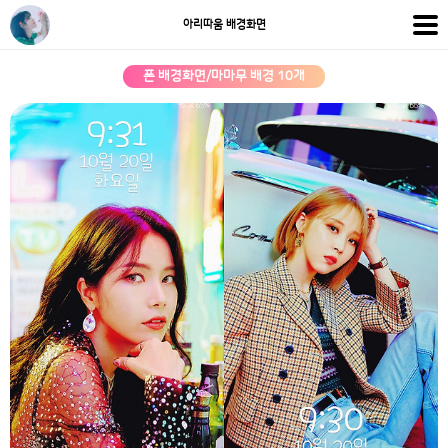
아리따움 배경화면
폰 배경화면/마마무 배경 10개