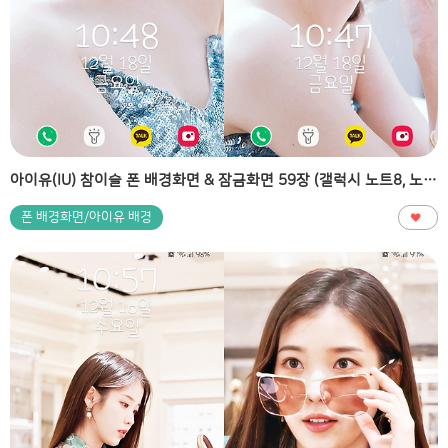
아이유(IU) 참이슬 폰 배경화면 & 잠금화면 59장 (갤럭시 노트8, 노트9, S8, S9 + 컴퓨터 배경화면 포함)
폰 배경화면/아이유 배경