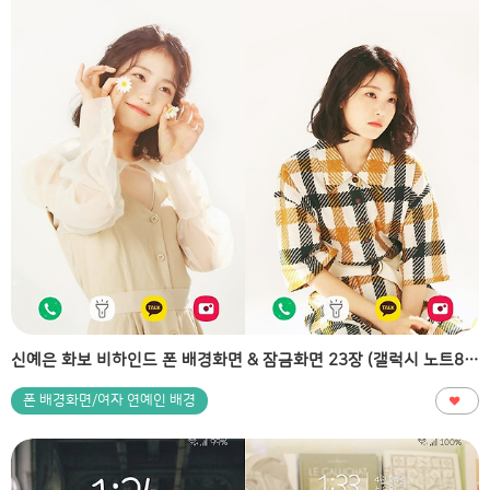
신예은 화보 비하인드 폰 배경화면 & 잠금화면 23장 (갤럭시 노트8, 노트9, S8, S9)
폰 배경화면/여자 연예인 배경