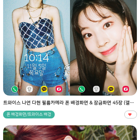
트와이스 나연 다현 필름카메라 폰 배경화면 & 잠금화면 45장 (갤럭시 노트8, 노트9, S8, S9)
폰 배경화면/트와이스 배경