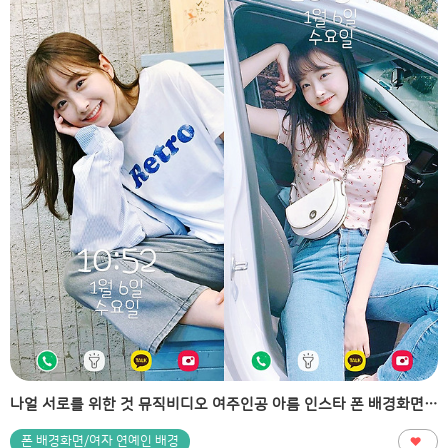
나얼 서로를 위한 것 뮤직비디오 여주인공 아름 인스타 폰 배경화면 & 잠금화면 48장 (갤럭시 노트8, 노트9, S8, S9)
폰 배경화면/여자 연예인 배경