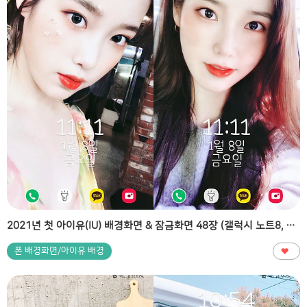
2021년 첫 아이유(IU) 배경화면 & 잠금화면 48장 (갤럭시 노트8, 노트9, S8, S9)
폰 배경화면/아이유 배경