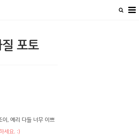
화질 포토
조이, 예리 다들 너무 이쁘
세요. :)