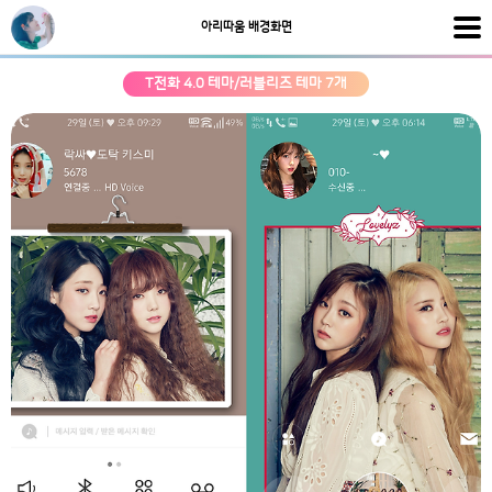
아리따움 배경화면
T전화 4.0 테마/러블리즈 테마 7개