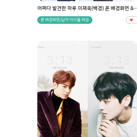
어쩌다 발견한 하루 이재욱(백경) 폰 배경화면 & 잠금화면 54장 (갤럭시 노
폰 배경화면/남자 아이돌 배경