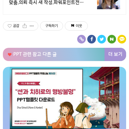
맞춤.의뢰 즉시 새 작성.파워포인트전문
업체 파트별 전문가/학석박논문경우 정
교수출신 진행/보안 보장/각종 모든 문
서/24시진행
공감
구독하기
이웃
더 보기
PPT 관련 참고
다른 글