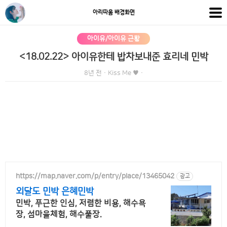
아리따움 배경화면
아이유/아이유 근황
<18.02.22> 아이유한테 밥차보내준 효리네 민박
8년 전
·
Kiss Me ♥
·
https://map.naver.com/p/entry/place/13465042
광고
외달도 민박 은혜민박
민박, 푸근한 인심, 저렴한 비용, 해수욕
장, 섬마을체험, 해수풀장.