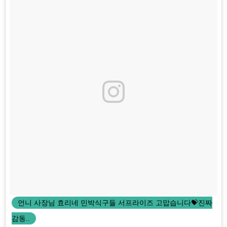
언니 사장님 효리네 민박식구들 서프라이즈 고맙습니다💝진짜
감동..