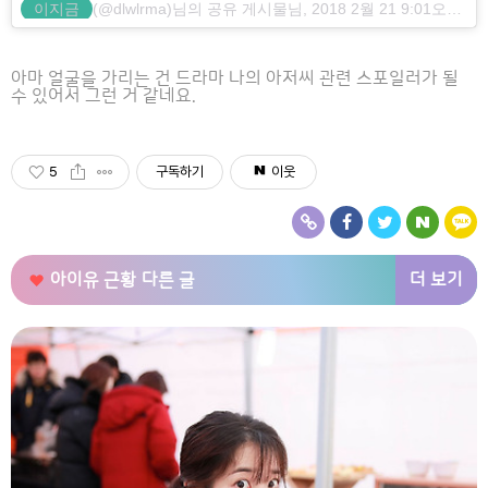
이지금
(@dlwlrma)님의 공유 게시물님,
2018 2월 21 9:01오후 PST
아마 얼굴을 가리는 건 드라마 나의 아저씨 관련 스포일러가 될
수 있어서 그런 거 같네요.
5
구독하기
이웃
더 보기
아이유 근황
다른 글