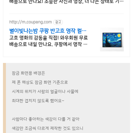
배송으로 만나요! 소중한 사진과 영상, 더 나은 상태로 기록
하세요. 쿠팡에서 편리하게 구매하세요.
http://m.coupang.com
광고
별이빛나는밤 쿠팡 반고흐 명작 컬렉
션
고흐 명화의 감동을 직접! 와우회원 무료
배송으로 내일 만나요. 쿠팡에서 명작 퍼
즐 컬렉션을 만나세요. 와우 30일 반품
안심 구매!
잠금 화면용 배경은
제 폰 해상도 잠금 화면 기준으로
시계의 위치가 사람의 얼굴이나 사물에
최대한 겹치지 않도록 했어요~
사람마다 좋아하는 색감이 다를 거 같아
색감만 조금씩 다르게 제작한 것도 있으니