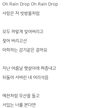
Oh Rain Drop Oh Rain Drop
사랑은 저 빗방울처럼
모두 까맣게 잊어버리고
젖어 버리고선
아파하는 감기같은 걸까요
지난 여름날 햇살아래 짜증내고
뒤돌아 서버린 내 어리석음
예전처럼 우산을 들고
서있는 너를 본다면