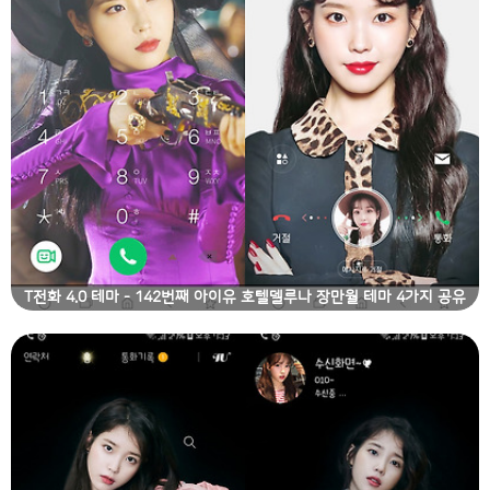
T전화 4.0 테마 - 142번째 아이유 호텔델루나 장만월 테마 4가지 공유