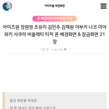
아리따움 배경화면
폰 배경화면/아이즈원 배경
아이즈원 장원영 조유리 김민주 김채원 야부키 나코 미야
와키 사쿠라 비올레타 티저 폰 배경화면 & 잠금화면 21
장
7년 전
·
Kiss Me ♥
·
잠금 화면용 배경은
제 폰 해상도 잠금 화면 기준으로