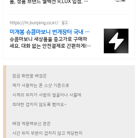
품, 정품 브랜드 셀렉션 R.LUX 입점. 꼭
필요한 제품은 쿠팡에서 더 저렴하게, 로
켓배송으로 더 빠르게!
https://m.bunjang.co.kr/
광고
미개봉 슈콤마보니 번개장터 국내 최
대 브랜드 중고거래
슈콤마보니 새상품을 중고가로 구매하
세요. 대화 없는 안전결제로 간편하게!
전국 각지에서 올라오는 전국구 최다 상
품 매일 10만 개 이상의 신규 상품 업로
드
잠금 화면용 배경은
제가 사용하는 폰 스샷 기준으로
시계의 위치가 사람의 얼굴이나 사물에
최대한 겹치지 않도록 했어요~
배경 적용해보신 분은
시간 위치 부분이 겹치지 않고 적당한지