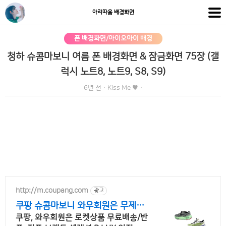
아리따움 배경화면
폰 배경화면/아이오아이 배경
청하 슈콤마보니 여름 폰 배경화면 & 잠금화면 75장 (갤
럭시 노트8, 노트9, S8, S9)
6년 전
·
Kiss Me ♥
·
http://m.coupang.com
광고
쿠팡 슈콤마보니 와우회원은 무제한
무료배송
쿠팡, 와우회원은 로켓상품 무료배송/반