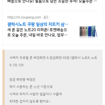
배송으로 만나요! 필름으로 담는 소중한 추억! 오늘주문 내
일도착 로켓배송으로 놓치지 마세요.
http://m.coupang.com
광고
갤럭시노트 쿠팡 일상의 치트키 삼성
페이
새 폰 같은 노트20 리퍼폰! 로켓배송으
로 오늘 주문, 내일 바로 만나요. 업무의
비서 AI 통화 녹음과 정리! 삼성페이로
지갑 없는 편리함을.
서예지 프로필 폰 배경화면 & 잠금화면 65장 (갤럭시 노트8, 노트
9, S8, S9)
잠금 화면용 배경은
제가 사용하는 폰 스샷 기준으로
시계의 위치가 사람의 얼굴이나 사물에
최대한 겹치지 않도록 했어요~