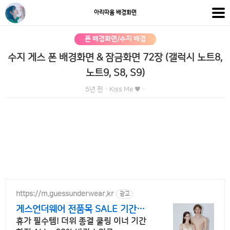
아리따움 배경화면
폰 배경화면/수지 배경
수지 게스 폰 배경화면 & 잠금화면 72장 (갤럭시 노트8,
노트9, S8, S9)
5년 전
·
Kiss Me ♥
·
https://m.guessunderwear.kr
광고
게스언더웨어 전품목 SALE 기간한
정 전품목 세일
휴가 필수템! 더위 종결 쿨링 이너 기간