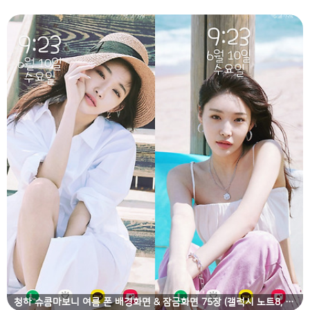
청하 슈콤마보니 여름 폰 배경화면 & 잠금화면 75장 (갤럭시 노트8, 노트9, S8, S9)