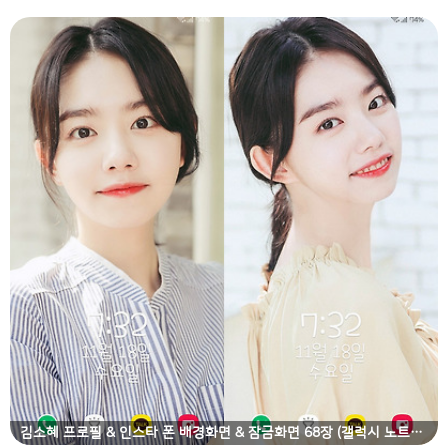
김소혜 프로필 & 인스타 폰 배경화면 & 잠금화면 68장 (갤럭시 노트8, 노트9, S8, S9)