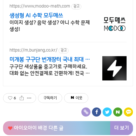
https://www.modoo-math.com
광고
생성형 AI 수학 모두매쓰
이미지 생성? 음악 생성? 아니 수학 문제
생성!
https://m.bunjang.co.kr/
광고
미개봉 구구단 번개장터 국내 최대 브
랜드 중고거래
구구단 새상품을 중고가로 구매하세요.
대화 없는 안전결제로 간편하게! 전국 각
지에서 올라오는 전국구 최다 상품 매일
10만 개 이상의 신규 상품 업로드
6
구독하기
이웃
더 보기
아이오아이 배경
다른 글