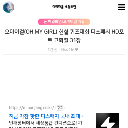
아리따움 배경화면
폰 배경화면/오마이걸 배경
오마이걸(OH MY GIRL) 헌혈 퀴즈대회 디스패치 HD포
토 고화질 31장
5년 전
·
Kiss Me ♥
·
https://m.bunjang.co.kr/
광고
지금 가장 핫한 디스패치 국내 최대
브랜드 중고거래
번개장터에서 새상품급 컨디션으로! 가