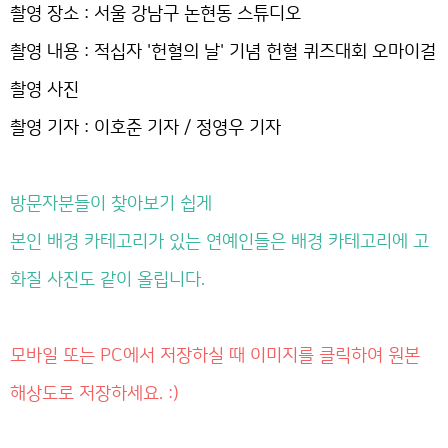
촬영 장소 : 서울 강남구 논현동 스튜디오
촬영 내용 : 적십자 '헌혈의 날' 기념 헌혈 퀴즈대회 오마이걸
촬영 사진
촬영 기자 : 이호준 기자 / 정영우 기자
방문자분들이 찾아보기 쉽게
본인 배경 카테고리가 있는 연예인들은 배경 카테고리에 고
화질 사진도 같이 올립니다.
모바일 또는 PC에서 저장하실 때 이미지를 클릭하여 원본
해상도로 저장하세요. :)