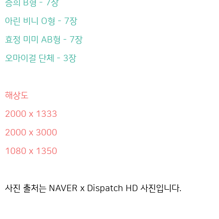
승희 B형 - 7장
아린 비니 O형 - 7장
효정 미미 AB형 - 7장
오마이걸 단체 - 3장
해상도
2000 x 1333
2000 x 3000
1080 x 1350
사진 출처는 NAVER x Dispatch HD 사진입니다.