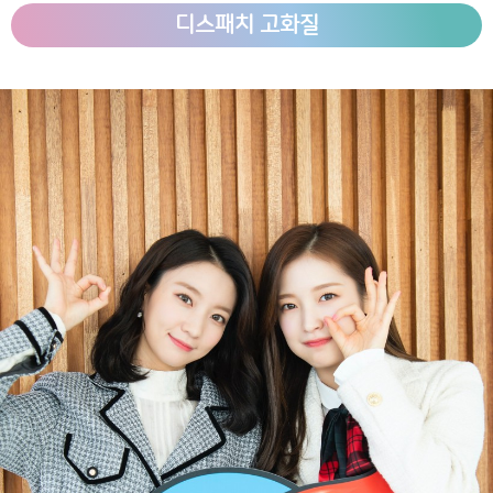
디스패치 고화질