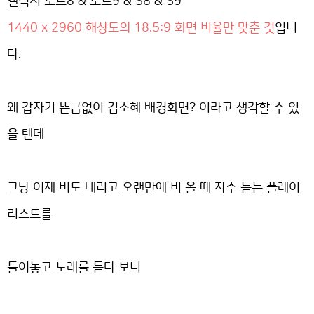
갤럭시 노트8 & 노트9 & S8 & S9
1440 x 2960 해상도의 18.5:9 화면 비율만 맞춘 것
입니
다.
왜 갑자기 뜬금없이 김소혜 배경화면? 이라고 생각할 수 있
을 텐데
그냥 어제 비도 내리고 오랜만에 비 올 때 자주 듣는 플레이
리스트를
틀어놓고 노래를 듣다 보니