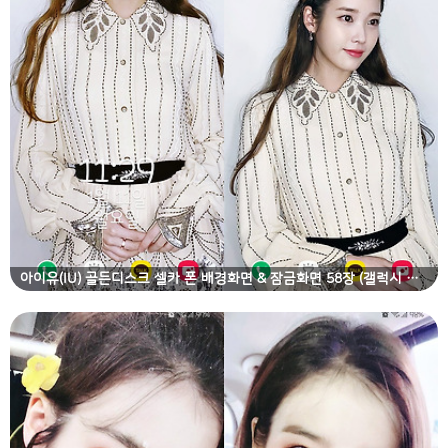
아이유(IU) 골든디스크 셀카 폰 배경화면 & 잠금화면 58장 (갤럭시 노트8, 노트9, S8, S9)