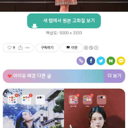
새 탭에서 원본 고화질 보기
해상도: 5000 x 3333
9
구독하기
이웃
더 보기
아이유 배경
다른 글