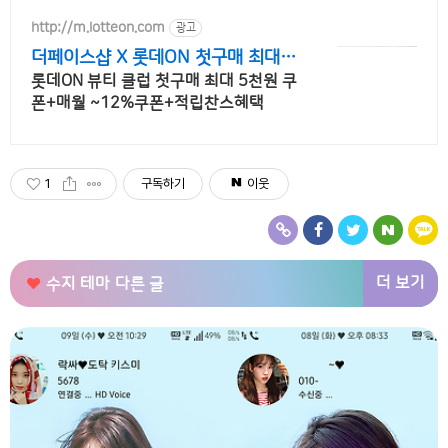
송으로 더 빠르게!
http://m.lotteon.com
광고
더페이스샵 X 롯데ON 첫구매 최대 5
천원 혜택!
롯데ON 뷰티 클럽 첫구매 최대 5천원 쿠
폰+매월 ~12%쿠폰+적립찬스혜택
1
구독하기
이웃
더 보기
수지 테마
다른 글