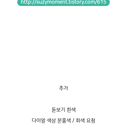
http://suzymoment.tistory.com/615
추가
돋보기 흰색
다이얼 색상 분홍색 / 회색 요청