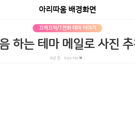
아리따움 배경화면
끄적끄적/T전화 테마 이야기
음 하는 테마 메일로 사진 추
9년 전
·
Kiss Me ♥
·