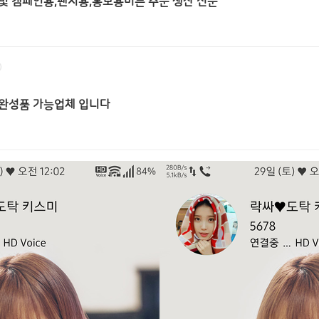
및 캠페인용,팬시용,홍보용버튼 주문 생산 전문
 완성품 가능업체 입니다