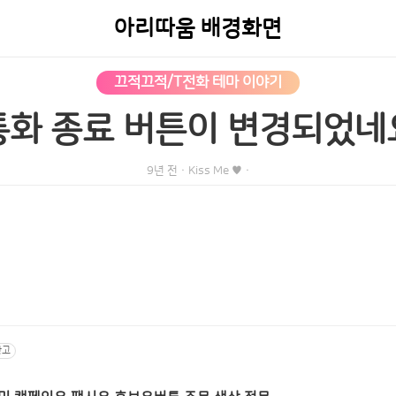
아리따움 배경화면
끄적끄적/T전화 테마 이야기
통화 종료 버튼이 변경되었네
9년 전
·
Kiss Me ♥
·
광고