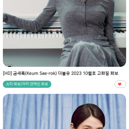
[HD] 금새록(Keum Sae-rok) 더블유 2023 10월호 고화질 화보
스타 화보/여자 연예인 화보