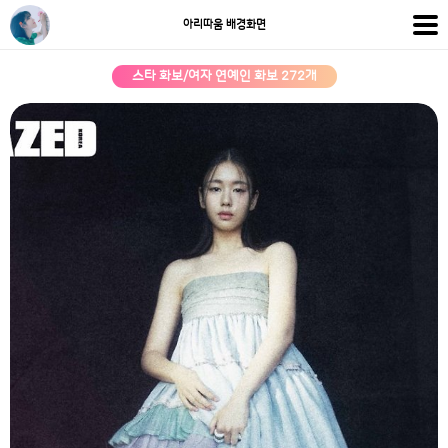
아리따움 배경화면
스타 화보/여자 연예인 화보 272개