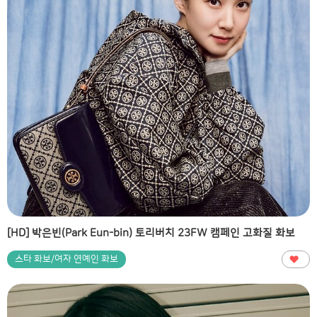
[HD] 박은빈(Park Eun-bin) 토리버치 23FW 캠페인 고화질 화보
스타 화보/여자 연예인 화보