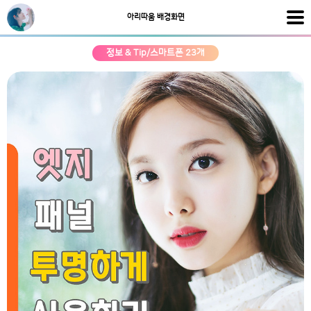
아리따움 배경화면
정보 & Tip/스마트폰 23개