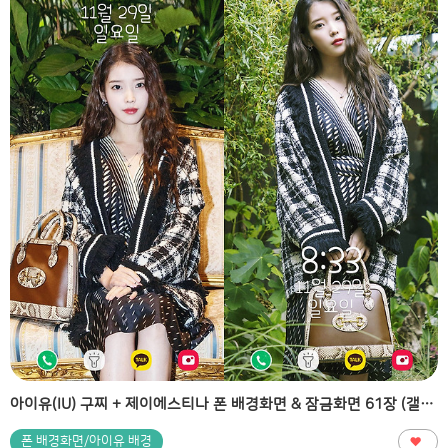
아이유(IU) 구찌 + 제이에스티나 폰 배경화면 & 잠금화면 61장 (갤럭시 노트8, 노트9, S8, S9)
폰 배경화면/아이유 배경