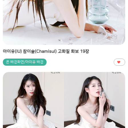
아이유(IU) 참이슬(Chamisul) 고화질 화보 19장
폰 배경화면/아이유 배경