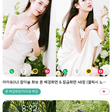
아이유(IU) 참이슬 화보 폰 배경화면 & 잠금화면 48장 (갤럭시 노트8, 노트9, S8, S9)
폰 배경화면/아이유 배경