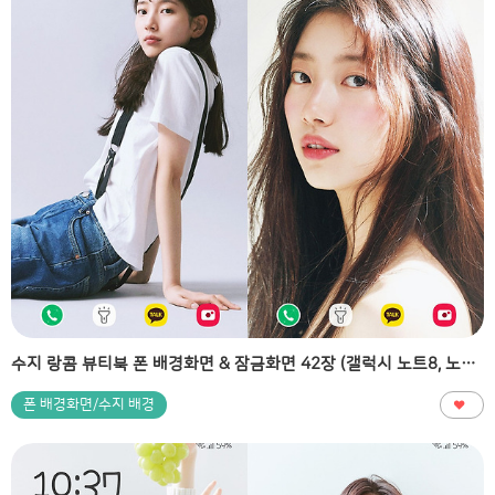
수지 랑콤 뷰티북 폰 배경화면 & 잠금화면 42장 (갤럭시 노트8, 노트9, S8, S9)
폰 배경화면/수지 배경