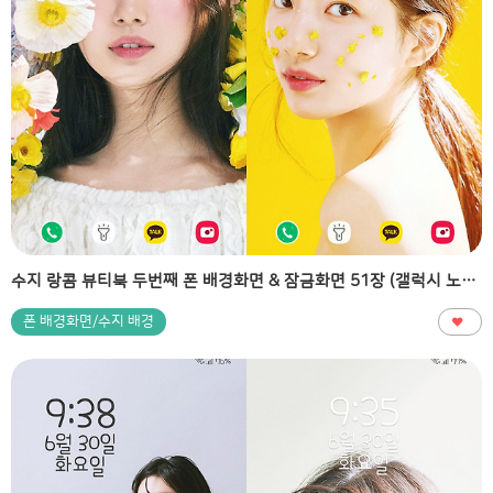
수지 랑콤 뷰티북 두번째 폰 배경화면 & 잠금화면 51장 (갤럭시 노트8, 노트9, S8, S9) + 고화질 화보
폰 배경화면/수지 배경