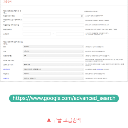
https://www.google.com/advanced_search
▲ 구글 고급검색